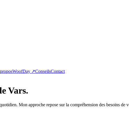
propos
WoofDay ↗
Conseils
Contact
de Vars.
 quotidien. Mon approche repose sur la compréhension des besoins de vot