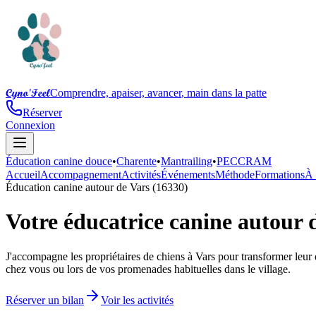
Cyno'Feel
Comprendre, apaiser, avancer
,
main dans la patte
Réserver
Connexion
Éducation canine douce
•
Charente
•
Mantrailing
•
PECCRAM
Accueil
Accompagnement
Activités
Événements
Méthode
Formations
À 
Éducation canine autour de Vars (16330)
Votre éducatrice canine autour 
J'accompagne les propriétaires de chiens à Vars pour transformer leur
chez vous ou lors de vos promenades habituelles dans le village.
Réserver un bilan
Voir les activités