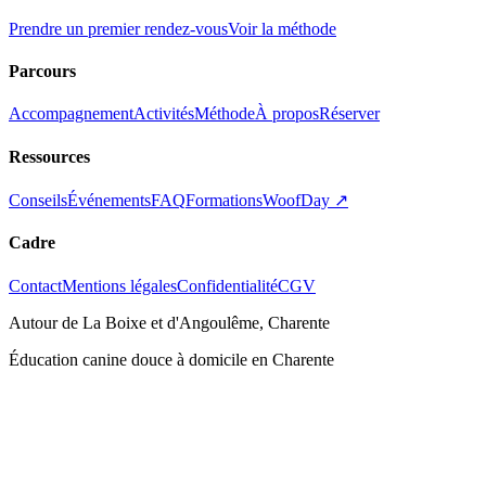
Prendre un premier rendez-vous
Voir la méthode
Parcours
Accompagnement
Activités
Méthode
À propos
Réserver
Ressources
Conseils
Événements
FAQ
Formations
WoofDay ↗
Cadre
Contact
Mentions légales
Confidentialité
CGV
Autour de La Boixe et d'Angoulême, Charente
Éducation canine douce à domicile en Charente