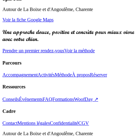
Autour de La Boixe et d'Angoulême, Charente
Voir la fiche Google Maps
Une approche douce,
positive et concrète
pour mieux vivre
avec votre chien.
Prendre un premier rendez-vous
Voir la méthode
Parcours
Accompagnement
Activités
Méthode
À propos
Réserver
Ressources
Conseils
Événements
FAQ
Formations
WoofDay ↗
Cadre
Contact
Mentions légales
Confidentialité
CGV
Autour de La Boixe et d'Angoulême, Charente