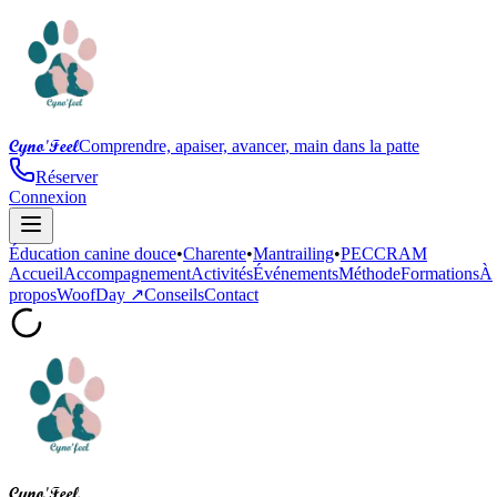
Cyno'Feel
Comprendre, apaiser, avancer
,
main dans la patte
Réserver
Connexion
Éducation canine douce
•
Charente
•
Mantrailing
•
PECCRAM
Accueil
Accompagnement
Activités
Événements
Méthode
Formations
À
propos
WoofDay ↗
Conseils
Contact
Cyno'Feel