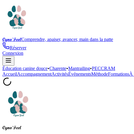
Cyno'Feel
Comprendre, apaiser, avancer
,
main dans la patte
Réserver
Connexion
Éducation canine douce
•
Charente
•
Mantrailing
•
PECCRAM
Accueil
Accompagnement
Activités
Événements
Méthode
Formations
À 
Cyno'Feel