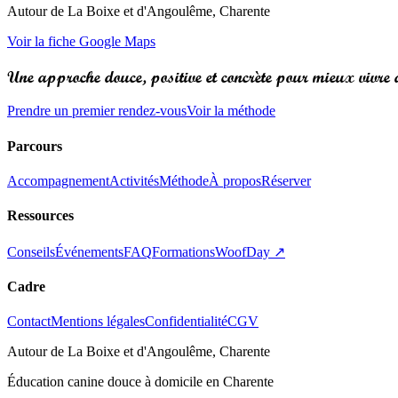
Autour de La Boixe et d'Angoulême, Charente
Voir la fiche Google Maps
Une approche douce,
positive et concrète
pour mieux vivre a
Prendre un premier rendez-vous
Voir la méthode
Parcours
Accompagnement
Activités
Méthode
À propos
Réserver
Ressources
Conseils
Événements
FAQ
Formations
WoofDay ↗
Cadre
Contact
Mentions légales
Confidentialité
CGV
Autour de La Boixe et d'Angoulême, Charente
Éducation canine douce à domicile en Charente